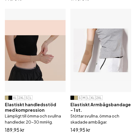
XL
2XL
S
L
S
M
L
XL
2XL
Elastiskt handledsstöd
Elastiskt Armbågsbandage
med kompression
- 1 st.
Lämpligt till ömma och svullna
Stöttar svullna, ömma och
handleder. 20-30 mmHg.
skadade armbågar.
189,95 kr
149,95 kr