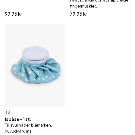
Få avspända och avslappnade
fingermuskler..
99,95 kr
79,95 kr
1 st
Ispåse - 1 st.
Till svullnader, blåmärken,
huvudvärk, ins..