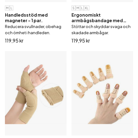
M
L
S
M
L
XL
Handledsstöd med
Ergonomiskt
magneter - 1 par.
armbågsbandage med
kompression.
Reducera svullnader, obehag
Stöttar och skyddar svaga och
och ömhet i handleden.
skadade armbågar.
119,95 kr
119,95 kr