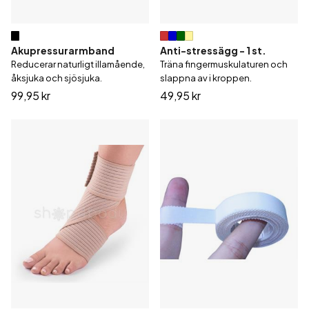
Akupressurarmband
Anti-stressägg - 1 st.
Reducerar naturligt illamående,
Träna fingermuskulaturen och
åksjuka och sjösjuka.
slappna av i kroppen.
99,95 kr
49,95 kr