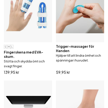
Trigger-massager för
S
M
L
Handen
Fingerskena med EVA-
Hjälper till att lindra ömhet och
skum.
spänningar i huvudet.
Stötta och skydda ömt och
svagt finger.
139,95 kr
59,95 kr