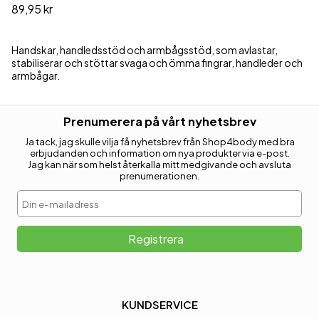
89,95 kr
Handskar, handledsstöd och armbågsstöd, som avlastar,
stabiliserar och stöttar svaga och ömma fingrar, handleder och
armbågar.
Prenumerera på vårt nyhetsbrev
Ja tack, jag skulle vilja få nyhetsbrev från Shop4body med bra
erbjudanden och information om nya produkter via e-post.
Jag kan när som helst återkalla mitt medgivande och avsluta
prenumerationen.
Din e-mailadress
Registrera
KUNDSERVICE