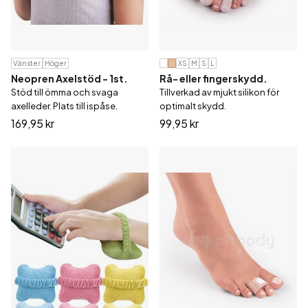
Vänster
Höger
XS
M
S
L
Neopren Axelstöd - 1st.
Rå- eller fingerskydd.
Stöd till ömma och svaga
Tillverkad av mjukt silikon för
axelleder. Plats till ispåse.
optimalt skydd.
169,95 kr
99,95 kr