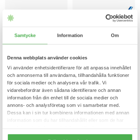
Samtycke
Information
Om
Denna webbplats använder cookies
Vi använder enhetsidentifierare för att anpassa innehållet
och annonserna till användarna, tillhandahålla funktioner
för sociala medier och analysera vår trafik. Vi
Multifunktionell
S
M
L
vidarebefordrar även sådana identifierare och annan
sportshandske
Mitella till öm och skadad
information från din enhet till de sociala medier och
Med möjlighet att få tum-, pek-
arm
och långfinger fria.
annons- och analysföretag som vi samarbetar med.
Avlasta öm och svag arm.
Dessa kan i sin tur kombinera informationen med annan
209,95 kr
72,00 kr
information som du har tillhandahållit eller som de har
samlat in när du har använt deras tjänster.