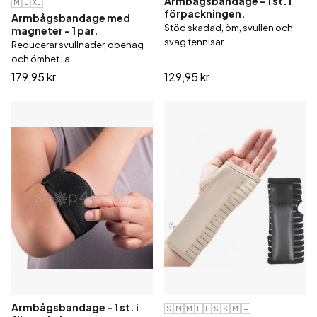
Armbågsbandage - 1 st. i
M
L
XL
förpackningen.
Armbågsbandage med
Stöd skadad, öm, svullen och
magneter - 1 par.
svag tennisar..
Reducerar svullnader, obehag
och ömhet i a..
179,95 kr
129,95 kr
Armbågsbandage - 1 st. i
S
M
M
L
L
S
S
M
+