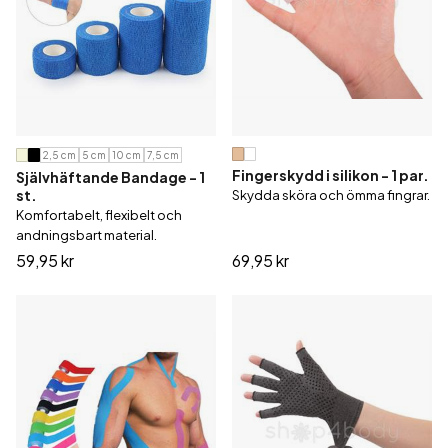
2,5 cm
5 cm
10 cm
7,5 cm
Fingerskydd i silikon - 1 par.
Självhäftande Bandage - 1
st.
Skydda sköra och ömma fingrar.
Komfortabelt, flexibelt och
andningsbart material.
59,95 kr
69,95 kr