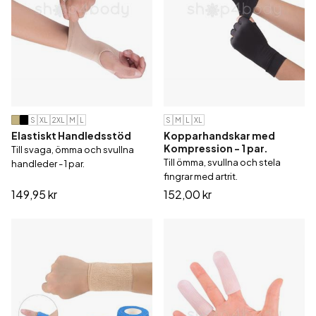
S
XL
2XL
M
L
S
M
L
XL
Elastiskt Handledsstöd
Kopparhandskar med
Kompression - 1 par.
Till svaga, ömma och svullna
Till ömma, svullna och stela
handleder - 1 par.
fingrar med artrit.
149,95 kr
152,00 kr