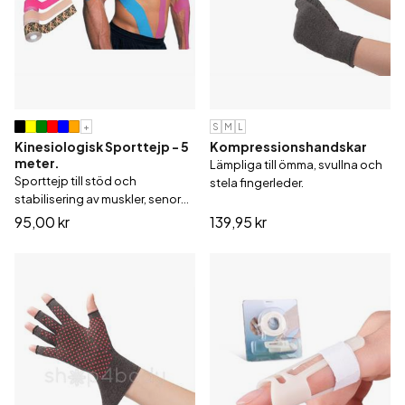
+
S
M
L
Kinesiologisk Sporttejp - 5
Kompressionshandskar
meter.
Lämpliga till ömma, svullna och
Sporttejp till stöd och
stela fingerleder.
stabilisering av muskler, senor
och leder.
95,00 kr
139,95 kr