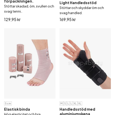
förpackningen.
Light Handledsstöd
Stöttar skadad, öm, svullen och
Stöttar och skyddar öm och
svag tenni..
svag handled.
129,95 kr
169,95 kr
5 cm
M
S
L
L
XL
XL
Elastisk binda
Handledsstöd med
aluminiumskena
Hög elasticitet och bra