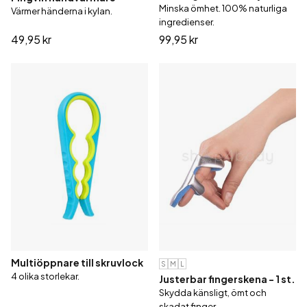
Minska ömhet. 100% naturliga
Värmer händerna i kylan.
ingredienser.
49,95 kr
99,95 kr
Multiöppnare till skruvlock
S
M
L
4 olika storlekar.
Justerbar fingerskena - 1 st.
Skydda känsligt, ömt och
skadat finger.