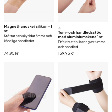
Magnethandske i silikon - 1
L
st.
Tum- och handledsstöd
Stöttar och skyddar ömma och
med aluminiumskena 1 st.
känsliga handleder.
Effektiv stabilisering av tumme
och handled.
74,95 kr
159,95 kr