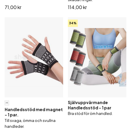
71,00 kr
114,00 kr
34%
Självuppvärmande
M
Handledsstöd - 1 par
Handledsstöd med magnet
Bra stöd för öm handled.
- 1 par.
Till svaga, ömma och svullna
handleder.