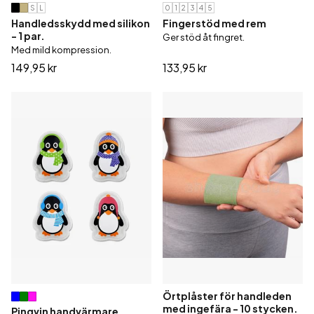
S
L
0
1
2
3
4
5
Handledsskydd med silikon
Fingerstöd med rem
- 1 par.
Ger stöd åt fingret.
Med mild kompression.
149,95 kr
133,95 kr
Örtplåster för handleden
med ingefära - 10 stycken.
Pingvin handvärmare