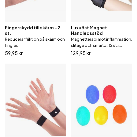
Fingerskydd till skärm - 2
Luxuöst Magnet
st.
Handledsstöd
Reducerar friktion på skärm och
Magnetterapi mot inflammation,
fingrar.
slitage och smärtor. (2 st. i
förpackningen)
59,95 kr
129,95 kr