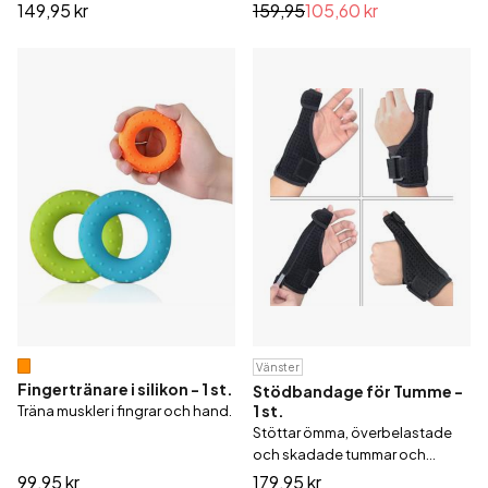
149,95 kr
159,95
105,60 kr
Vänster
Fingertränare i silikon - 1 st.
Stödbandage för Tumme -
1 st.
Träna muskler i fingrar och hand.
Stöttar ömma, överbelastade
och skadade tummar och
handleder.
99,95 kr
179,95 kr