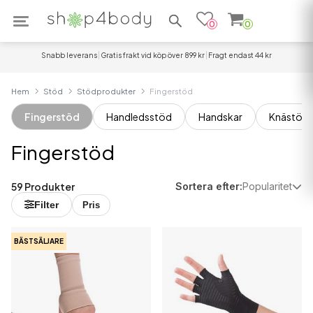
Sök efter produkter
0
0
Snabb leverans
Gratis frakt vid köp över 899 kr
Fragt endast 44 kr
Hem
Stöd
Stödprodukter
Fingerstöd
Fingerstöd
Handledsstöd
Handskar
Knästöd
Fingerstöd
59 Produkter
Sortera efter:
Popularitet
Filter
Pris
BÄSTSÄLJARE