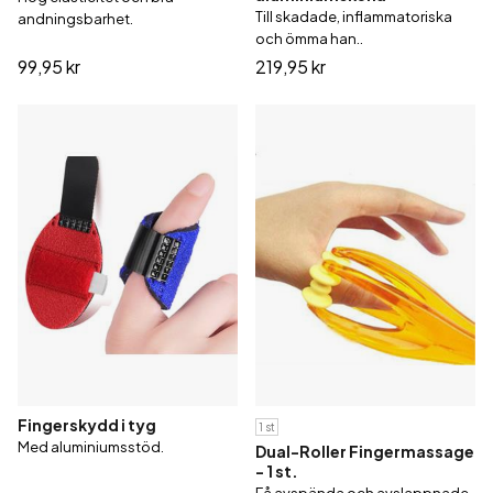
Till skadade, inflammatoriska
andningsbarhet.
och ömma han..
99,95 kr
219,95 kr
Fingerskydd i tyg
1 st
Med aluminiumsstöd.
Dual-Roller Fingermassage
- 1 st.