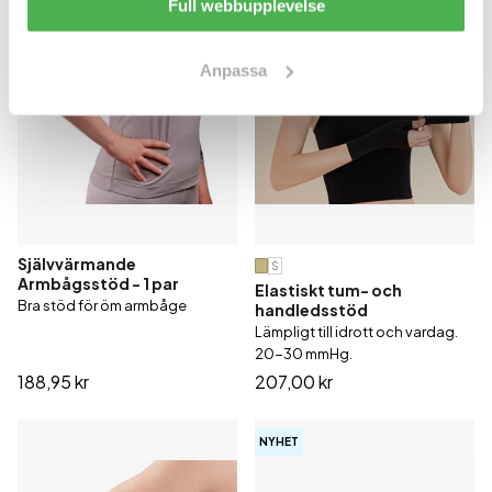
Full webbupplevelse
Anpassa
Självvärmande
S
Armbågsstöd - 1 par
Elastiskt tum- och
Bra stöd för öm armbåge
handledsstöd
Lämpligt till idrott och vardag.
20-30 mmHg.
188,95 kr
207,00 kr
NYHET