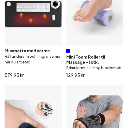
Musmatta med värme
Håll underarm och fingrar varma
Mini Foam Roller til
Massage - 1 stk.
när du arbetar.
Stimuler muskler og blodomløb.
579,95 kr
129,95 kr