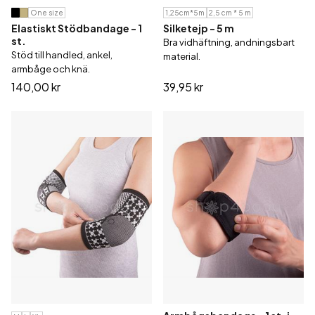
One size
1,25cm*5m
2,5 cm * 5 m
Elastiskt Stödbandage - 1
Silketejp - 5 m
st.
Bra vidhäftning, andningsbart
Stöd till handled, ankel,
material.
armbåge och knä.
140,00 kr
39,95 kr