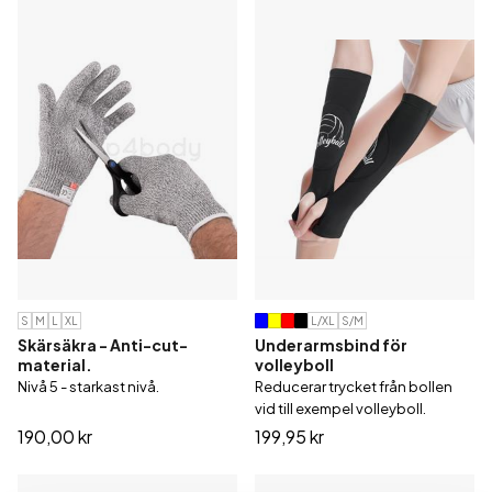
S
M
L
XL
L/XL
S/M
Skärsäkra - Anti-cut-
Underarmsbind för
material.
volleyboll
Nivå 5 - starkast nivå.
Reducerar trycket från bollen
vid till exempel volleyboll.
190,00 kr
199,95 kr