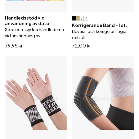
Handledsstöd vid
S
M
användning av dator
Korrigerande Band - 1 st.
Stöd och skydda handlederna
Bevarar och korrigerar fingrar
vid användning av
och tår.
tangentbord, mus och liknande.
79,95 kr
72,00 kr