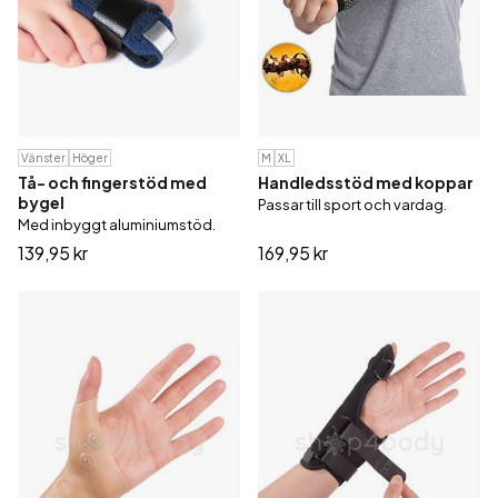
Vänster
Höger
M
XL
Tå- och fingerstöd med
Handledsstöd med koppar
bygel
Passar till sport och vardag.
Med inbyggt aluminiumstöd.
139,95 kr
169,95 kr