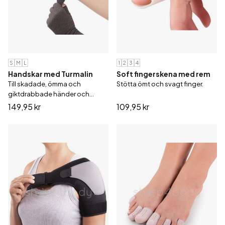
S
M
L
1
2
3
4
Handskar med Turmalin
Soft fingerskena med rem
Till skadade, ömma och
Stötta ömt och svagt finger.
giktdrabbade händer och
fingrar.
149,95 kr
109,95 kr