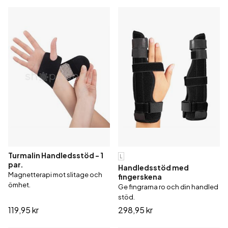
Turmalin Handledsstöd - 1
L
par.
Handledsstöd med
Magnetterapi mot slitage och
fingerskena
ömhet.
Ge fingrarna ro och din handled
stöd.
119,95 kr
298,95 kr