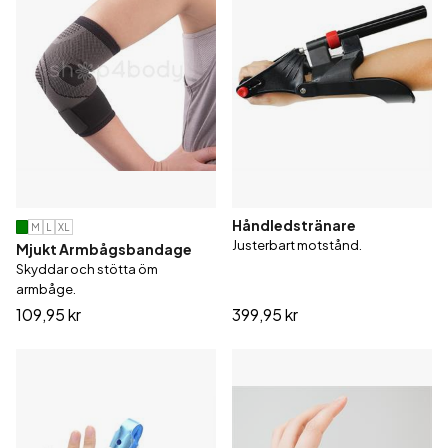
Håndledstränare
M
L
XL
Justerbart motstånd.
Mjukt Armbågsbandage
Skyddar och stötta öm
armbåge.
109,95 kr
399,95 kr