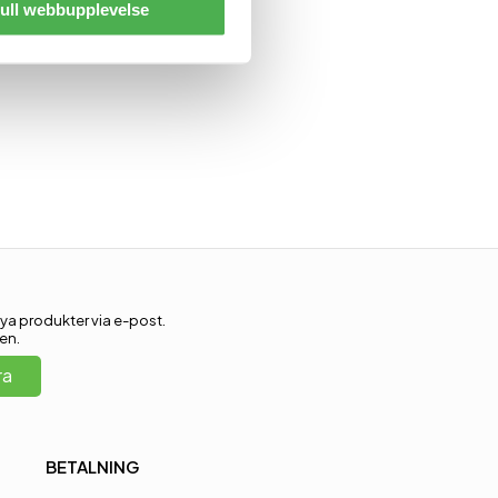
ull webbupplevelse
ya produkter via e-post.
en.
ra
BETALNING