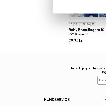
20
23
24
29
28
35
Baby Bomullsgarn 10-
100% bomull.
29,95 kr
Ja tack, jag skulle vil
Ja
Din e
KUNDSERVICE
I