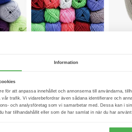
Massagekrämer och oljor
Ländstöd
Tr
Plåster mot ömhet
Stödstrumpor
Schampo & balsam
Tvålar
DMC Just C
5
13
24
25
26
18
27
29
+
bomullsga
 6/4
Akrylgarn - 50g
Naturligt bom
l
Mjukt och behagligt material.
Information
17,95 kr
21,95 kr
cookies
e för att anpassa innehållet och annonserna till användarna, tillh
vår trafik. Vi vidarebefordrar även sådana identifierare och anna
nnons- och analysföretag som vi samarbetar med. Dessa kan i sin
har tillhandahållit eller som de har samlat in när du har använt 