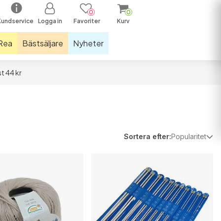
0
0
Kundservice
Logga in
Favoriter
Kurv
Rea
Bästsäljare
Nyheter
t 44 kr
räningsutrustning och mattor
nkelstöd
llar
astiker och hopprep
Sortera efter:
Popularitet
näbandage
parljus
öparstrumpor
öparsulor
assage