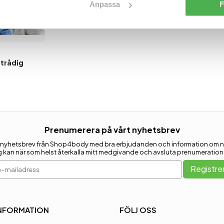
Anpassa
F
trådig
Prenumerera på vårt nyhetsbrev
ja få nyhetsbrev från Shop4body med bra erbjudanden och information om n
g kan när som helst återkalla mitt medgivande och avsluta prenumeration
-mailadress
Registre
NFORMATION
FÖLJ OSS