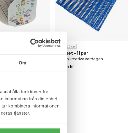
äningsutrustning
otton – 100 %
25 cm
35 cm
rn
Stickset - 11 par
ullsgarn med lyxig kvalitet.
För den kreativa vardagen.
Om
219,95 kr
andahålla funktioner för
n information från din enhet
 tur kombinera informationen
deras tjänster.