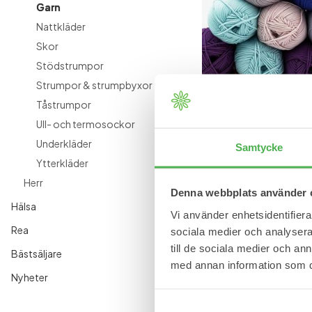
Garn
Till barn
Ytterkläder
Nattkläder
Skor
Träning av fötter
Stödstrumpor
Strumpor & strumpbyxor
Tåstrumpor
3
16
17
23
24
25
26
28
+
Ull- och termosockor
Bambus Bomullsgarn
Mjukt och hållbart materia
Underkläder
Samtycke
19,95 kr
Ytterkläder
Herr
Denna webbplats använder 
Hälsa
Vi använder enhetsidentifierar
Rea
sociala medier och analysera 
till de sociala medier och a
Bästsäljare
med annan information som du 
Nyheter