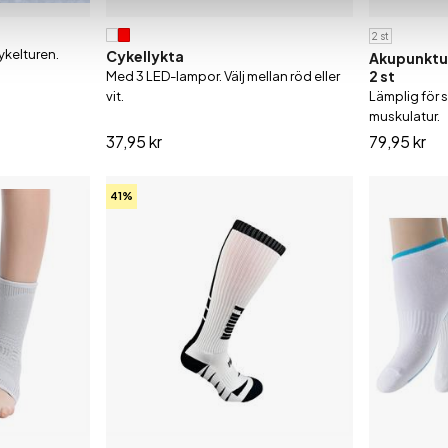
2 st
ykelturen.
Cykellykta
Akupunktu
2 st
Med 3 LED-lampor. Välj mellan röd eller
vit.
Lämplig för 
muskulatur.
37,95 kr
79,95 kr
41%