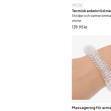
M
L
XL
Termisk ankelstöd me
Stödjer och värmer ömma
vrister.
139,95 kr
Massagering för arma