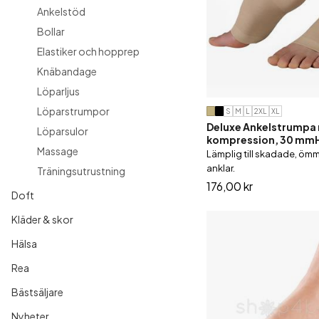
Ankelstöd
Till barn
Ytterkläder
Bollar
Elastiker och hopprep
Träning av fötter
Knäbandage
Löparljus
Löparstrumpor
S
M
L
2XL
XL
Deluxe Ankelstrumpa
Löparsulor
kompression, 30 mmHg
Massage
Lämplig till skadade, öm
anklar.
Träningsutrustning
176,00 kr
Doft
Kläder & skor
Hälsa
Rea
Bästsäljare
Nyheter