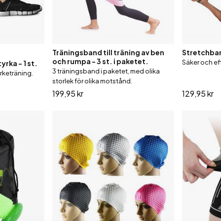
Träningsband till träning av ben
Stretchband
och rumpa - 3 st. i paketet.
Säker och ef
yrka - 1 st.
3 träningsband i paketet, med olika
yrketräning.
storlek för olika motstånd.
199,95 kr
129,95 kr