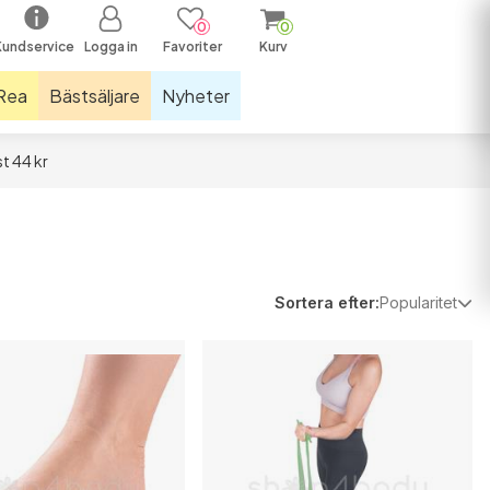
0
0
Kundservice
Logga in
Favoriter
Kurv
Rea
Bästsäljare
Nyheter
t 44 kr
räningsutrustning och mattor
nkelstöd
llar
astiker och hopprep
Sortera efter:
Popularitet
näbandage
parljus
öparstrumpor
öparsulor
assage