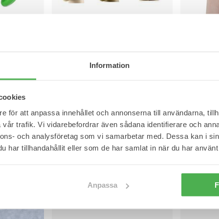
S
M
L
XL
2XL
Nopret badmössa
 med påse
Knäskydd m
Mjukt, vattentätt och bekvämt material.
och
Uppskattad f
Information
159,95 kr
149,95 kr
cookies
e för att anpassa innehållet och annonserna till användarna, tillh
vår trafik. Vi vidarebefordrar även sådana identifierare och anna
nnons- och analysföretag som vi samarbetar med. Dessa kan i sin
har tillhandahållit eller som de har samlat in när du har använt 
Anpassa
F