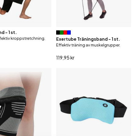
 - 1 st.
fektiv kroppstretchning.
Exertube Träningsband - 1 st.
Effektiv träning av muskelgrupper.
119,95 kr