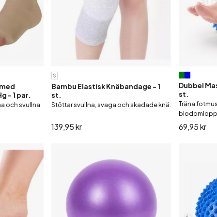
Massagekrämer och oljor
Ländstöd
Tr
Plåster mot ömhet
Stödstrumpor
Schampo & balsam
Tvålar
S
Dubbel Mass
 med
Bambu Elastisk Knäbandage - 1
st.
 - 1 par.
st.
Träna fotmu
ma och svullna
Stöttar svullna, svaga och skadade knä.
blodomlopp
139,95 kr
69,95 kr