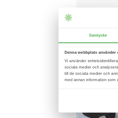
1 set
3-delat massage-set
Stimulerar muskulaturen 
cirkulationssystemet.
Samtycke
139,95 kr
Denna webbplats använder 
Vi använder enhetsidentifierar
sociala medier och analysera 
till de sociala medier och a
med annan information som du 