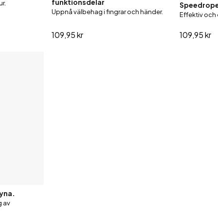
funktionsdelar
r.
Speedrope 
Uppnå välbehag i fingrar och händer.
Effektiv och
109,95 kr
109,95 kr
dyna.
g av