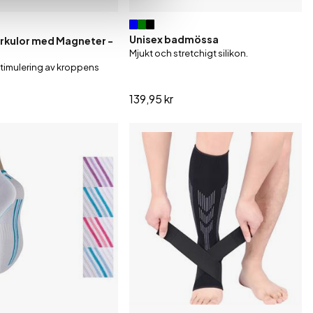
Unisex badmössa
rkulor med Magneter -
Mjukt och stretchigt silikon.
stimulering av kroppens
139,95 kr