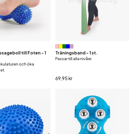
äningsutrustning
ageboll till Foten - 1
Träningsband - 1 st.
Passar till alla nivåer.
skulaturen och öka
et.
69,95 kr