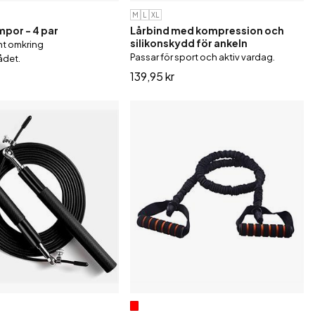
M
L
XL
por - 4 par
Lårbind med kompression och
silikonskydd för ankeln
nt omkring
Passar för sport och aktiv vardag.
ådet.
139,95 kr