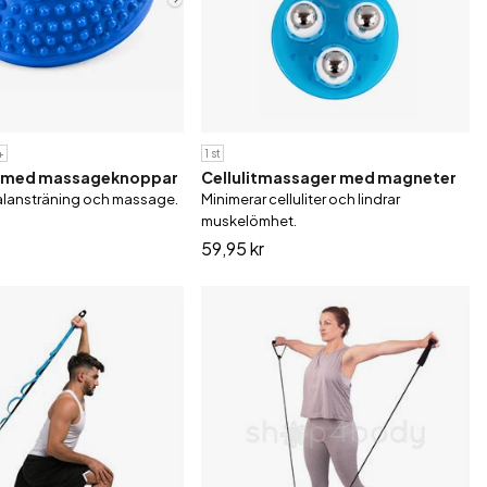
+
1 st
l med massageknoppar
Cellulitmassager med magneter
 balansträning och massage.
Minimerar celluliter och lindrar
muskelömhet.
59,95 kr