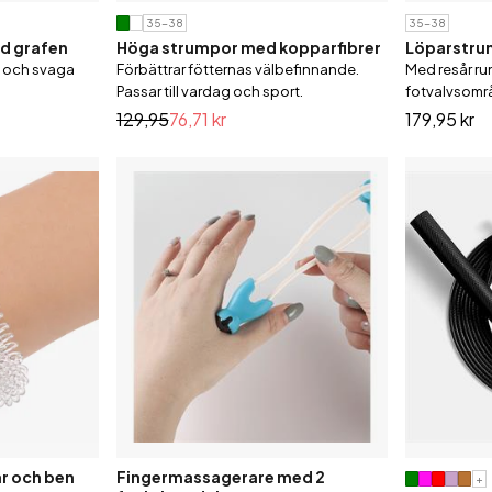
35-38
35-38
d grafen
Höga strumpor med kopparfibrer
Löparstrum
 och svaga
Förbättrar fötternas välbefinnande.
Med resår ru
Passar till vardag och sport.
fotvalvsomr
129,95
76,71 kr
179,95 kr
r och ben
Fingermassagerare med 2
+