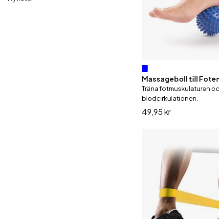
Massageboll till Foten 
Träna fotmuskulaturen o
blodcirkulationen.
49,95 kr