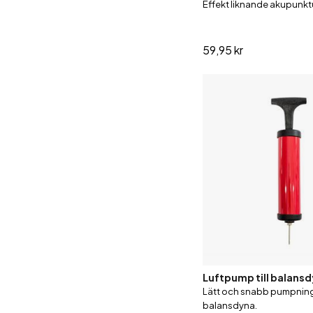
Effekt liknande akupunktu
59,95 kr
Luftpump till balans
Lätt och snabb pumpnin
balansdyna.