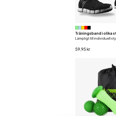
Träningsband i olika st
Lämpligt till individuell st
59,95 kr