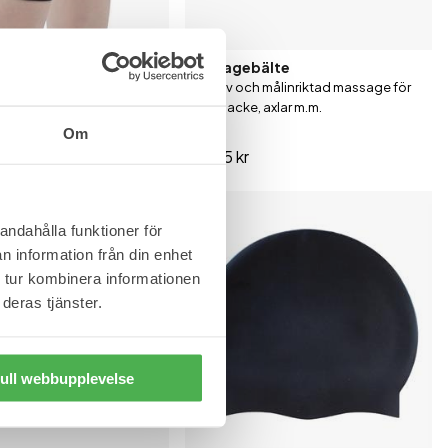
Massagebälte
Effektiv och målinriktad massage för
ed silverjoner.
rygg, nacke, axlar m.m.
ör sport och vardag.
Om
189,95 kr
andahålla funktioner för
n information från din enhet
 tur kombinera informationen
deras tjänster.
ull webbupplevelse