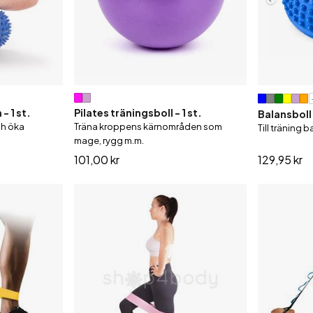
- 1 st.
Pilates träningsboll - 1 st.
Balansbol
ch öka
Träna kroppens kärnområden som
Till träning
mage, rygg m.m.
101,00 kr
129,95 kr