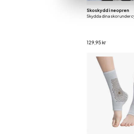
Skoskydd i neopren
Skydda dina skor under c
129,95 kr