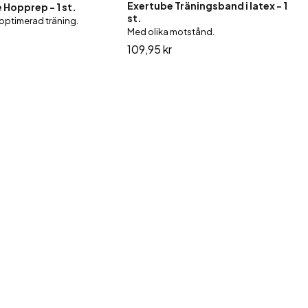
Exertube Träningsband i latex - 1
Hopprep - 1 st.
st.
 optimerad träning.
Med olika motstånd.
109,95 kr