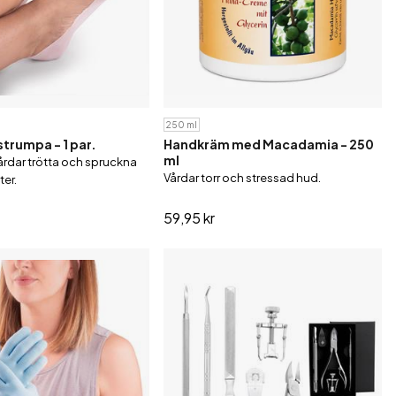
250 ml
strumpa - 1 par.
Handkräm med Macadamia - 250
ml
årdar trötta och spruckna
Vårdar torr och stressad hud.
ter.
59,95 kr