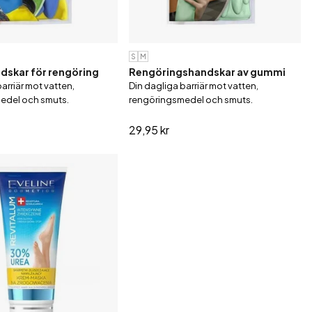
S
M
skar för rengöring
Rengöringshandskar av gummi
arriär mot vatten,
Din dagliga barriär mot vatten,
edel och smuts.
rengöringsmedel och smuts.
29,95 kr