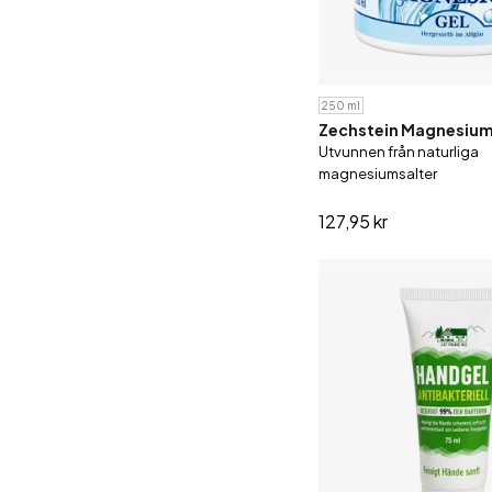
250 ml
Zechstein Magnesium 
Utvunnen från naturliga
magnesiumsalter
127,95 kr