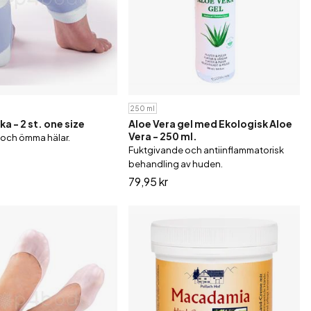
äningsutrustning
250 ml
a - 2 st. one size
Aloe Vera gel med Ekologisk Aloe
Vera - 250 ml.
a och ömma hälar.
Fuktgivande och antiinflammatorisk
behandling av huden.
79,95 kr