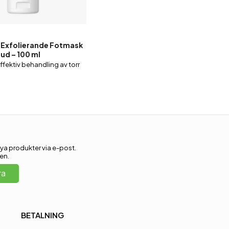
 Exfolierande Fotmask
ud – 100 ml
ffektiv behandling av torr
ya produkter via e-post.
en.
ra
BETALNING