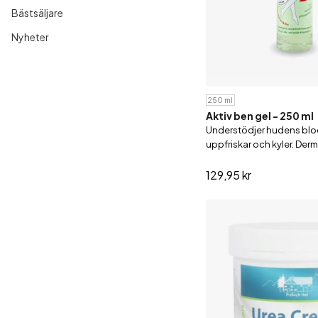
Bästsäljare
Nyheter
250 ml
Aktiv ben gel - 250 ml
Understödjer hudens blod
uppfriskar och kyler. Der
testad.
129,95 kr