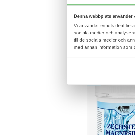
Denna webbplats använder 
Vi använder enhetsidentifierar
sociala medier och analysera 
1 set
3-delat massage-set
till de sociala medier och a
Stimulerar muskulaturen 
med annan information som du 
cirkulationssystemet.
139,95 kr
NYHET