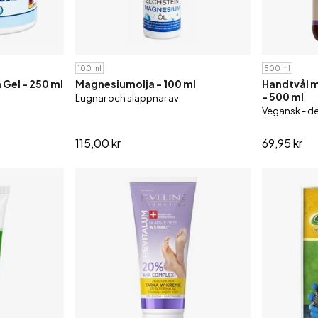
100 ml
500 ml
Gel - 250 ml
Magnesiumolja - 100 ml
Handtvål m
- 500 ml
Lugnar och slappnar av
Vegansk - de
115,00 kr
69,95 kr