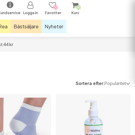
0
0
Kundservice
Logga in
Favoriter
Kurv
Rea
Bästsäljare
Nyheter
t 44 kr
räningsutrustning och mattor
nkelstöd
llar
astiker och hopprep
Sortera efter:
Popularitet
näbandage
parljus
öparstrumpor
öparsulor
assage