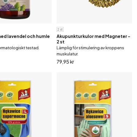
2 st
ed lavendel och humle
Akupunkturkulor med Magneter -
2 st
rmatologiskt testad.
Lämplig för stimulering av kroppens
muskulatur.
79,95 kr