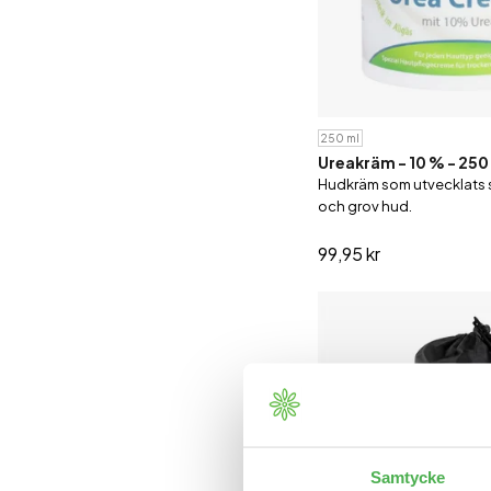
250 ml
Ureakräm - 10 % - 250
Hudkräm som utvecklats särs
och grov hud.
99,95 kr
Samtycke