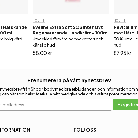
100 ml
100 ml
ar Härskande
Eveline Extra Soft SOS Intensivt
Revitallum
100 ml
Regenererande Handkräm - 100ml
mot Hård H
d lyxig vård
Utvecklad för vård av mycket torr och
30% urea - e
känslig hud
hud
58,00 kr
87,95 kr
Prenumerera på vårt nyhetsbrev
ja få nyhetsbrev från Shop4body med bra erbjudanden och information om n
g kan när som helst återkalla mitt medgivande och avsluta prenumeration
-mailadress
Registre
NFORMATION
FÖLJ OSS