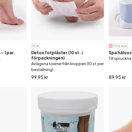
Massagekrämer och oljor
Ländstöd
Tr
Plåster mot ömhet
Stödstrumpor
Schampo & balsam
Tvålar
10 st
One size
- 1 par.
Detox fotplåster (10 st. i
Spa hälsock
förpackningen)
.
Till spruckn
Avlägsna toxiner från kroppen (10 st. per
beställning)
99,95 kr
89,95 kr