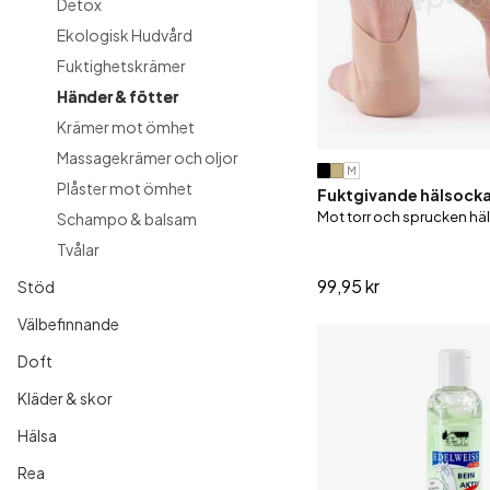
Detox
Ekologisk Hudvård
Till barn
Ytterkläder
Fuktighetskrämer
Träning av fötter
Händer & fötter
Krämer mot ömhet
Massagekrämer och oljor
M
Plåster mot ömhet
Fuktgivande hälsocka 
Mot torr och sprucken häl
Schampo & balsam
Tvålar
99,95 kr
Stöd
Välbefinnande
Doft
Kläder & skor
Hälsa
Rea