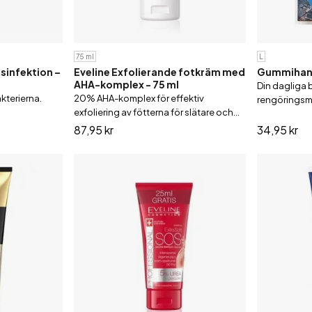
75 ml
L
sinfektion –
Eveline Exfolierande fotkräm med
Gummihand
AHA-komplex - 75 ml
Din dagliga b
akterierna.
20% AHA-komplex för effektiv
rengöringsm
exfoliering av fötterna för slätare och
mjukare hud.
87,95 kr
34,95 kr