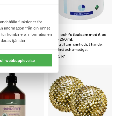
andahålla funktioner för
n information från din enhet
250 ml
elstrumpor - 1 par.
Hand- och fotbalsam med Aloe
 tur kombinera informationen
Vera - 250 ml.
jukgör torra och spruckna
deras tjänster.
Lämplig till torr hornhud på händer,
fötter, knä och armbågar.
109,95 kr
ull webbupplevelse