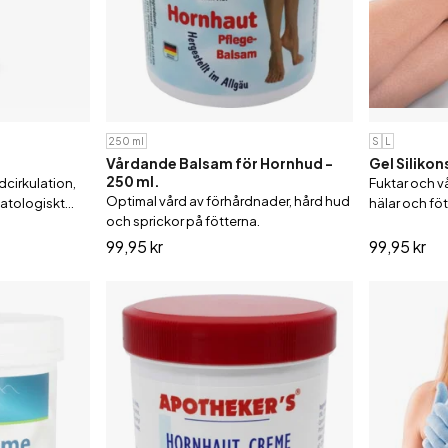
250 ml
S
L
Vårdande Balsam för Hornhud -
Gel Silikon
250 ml.
cirkulation,
Fuktar och v
Optimal vård av förhårdnader, hård hud
matologiskt
hälar och föt
och sprickor på fötterna.
99,95 kr
99,95 kr