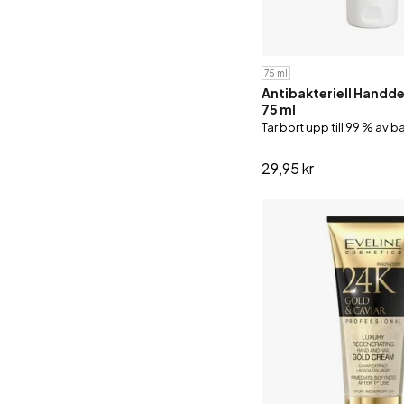
75 ml
Antibakteriell Handde
75 ml
Tar bort upp till 99 % av b
29,95 kr