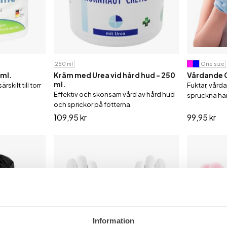
250 ml
One size
 ml.
Kräm med Urea vid hård hud - 250
Vårdande G
ml.
kilt till torr
Fuktar, vård
Effektiv och skonsam vård av hård hud
spruckna hä
och sprickor på fötterna.
109,95 kr
99,95 kr
Information