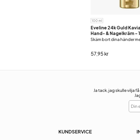
100 ml
Eveline 24k Guld Kavi
Hand- & Nagelkräm - 
Skäm bort dina händer me
57,95 kr
Ja tack, jag skulle vil
Ja
Din e
KUNDSERVICE
I