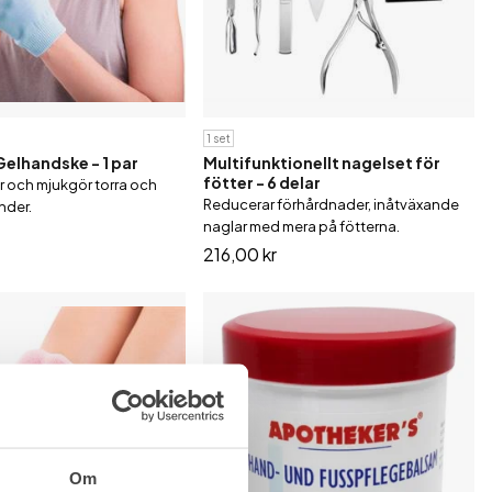
1 set
elhandske - 1 par
Multifunktionellt nagelset för
fötter - 6 delar
ar och mjukgör torra och
Reducerar förhårdnader, inåtväxande
nder.
naglar med mera på fötterna.
216,00 kr
Om