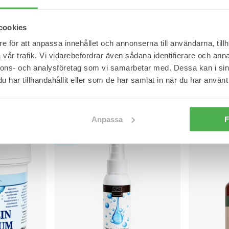
cookies
e för att anpassa innehållet och annonserna till användarna, tillh
vår trafik. Vi vidarebefordrar även sådana identifierare och anna
L
XL
One size
 med påse
Bomullshandskar - 1 par.
Vårdande G
nnons- och analysföretag som vi samarbetar med. Dessa kan i sin
och
Främjar hudens fuktabsorbering och
Fuktar och m
har tillhandahållit eller som de har samlat in när du har använt 
skyddar ömtåliga händer.
fötter.
39,95 kr
99,95 kr
Anpassa
F
NYHET