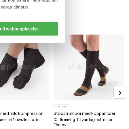
deras tjänster.
ull webbupplevelse
›
S/M
L/XL
 med mild kompression.
Stödstrumpor med kopparfibrer.
hammartår, svullna fötter
10-15 mmhg. Till vardag och resor -
Föreby..