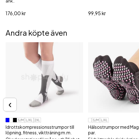
ank..
176,00 kr
99,95 kr
Andra köpte även
‹
S/M
L/XL
2XL
S/M
L/XL
Idrottskompressionsstrumpor till
Hälsostrumpor med Magne
löpning, fitness, viktträning m.m.
par.