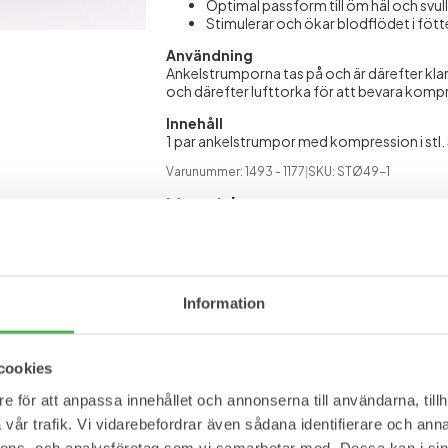
Optimal passform till öm häl och svu
Stimulerar och ökar blodflödet i fött
Användning
Ankelstrumporna tas på och är därefter kl
och därefter lufttorka för att bevara komp
Innehåll
1 par ankelstrumpor med kompression i stl. 
Varunummer: 1493
- 1177
|
SKU:
STØ49-1
Material
Se mer
Stödstrumpor
Stödstrumpor
St
Information
cookies
e för att anpassa innehållet och annonserna till användarna, tillh
vår trafik. Vi vidarebefordrar även sådana identifierare och anna
nnons- och analysföretag som vi samarbetar med. Dessa kan i sin