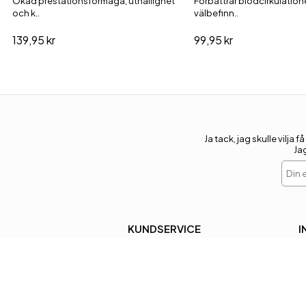
Ökad prestationsförmåga, uthållighet
Förbättrar blodcirkulatio
och k..
välbefinn..
139,95 kr
99,95 kr
Ja tack, jag skulle vil
Ja
Din e
KUNDSERVICE
I
Retur
V
Kontakta oss
C
Leverans
P