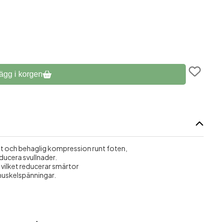
äningsutrustning
ägg i korgen
t och behaglig kompression runt foten,
ducera svullnader.
vilket reducerar smärtor
muskelspänningar.