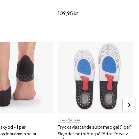
109,95 kr
›
35-39
40-44
kydd - 1 par.
Tryckavlastande sulor med gel (1 par)
skyddar ömma hälar -
Skyddar mot stötar på förfot, fotvalv