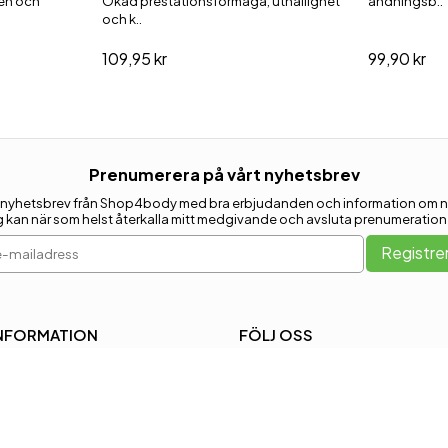
nen och
Ökad prestationsförmåga, uthållighet
andningsb..
och k..
109,95 kr
99,90 kr
Prenumerera på vårt nyhetsbrev
ja få nyhetsbrev från Shop4body med bra erbjudanden och information om n
g kan när som helst återkalla mitt medgivande och avsluta prenumeration
-mailadress
Registre
NFORMATION
FÖLJ OSS
illkor
Facebook
ookies
ersonuppgiftspolicy