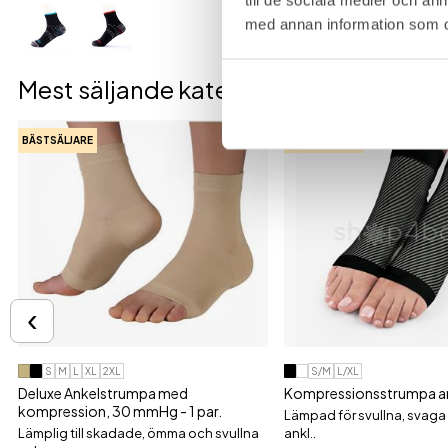
med annan information som du 
Mest säljande kategorin
BÄSTSÄLJARE
BÄSTSÄLJARE
‹
S
M
L
XL
2XL
S/M
L/XL
Deluxe Ankelstrumpa med
Kompressionsstrumpa ank
kompression, 30 mmHg - 1 par.
Lämpad för svullna, svag
Lämplig till skadade, ömma och svullna
ankl..