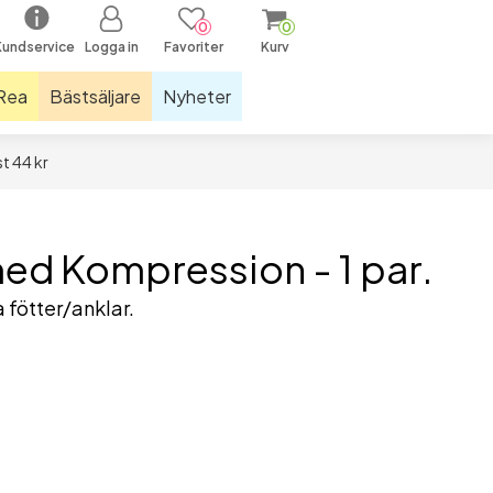
0
0
Kundservice
Logga in
Favoriter
Kurv
Rea
Bästsäljare
Nyheter
t 44 kr
räningsutrustning och mattor
nkelstöd
llar
ed Kompression - 1 par.
astiker och hopprep
a fötter/anklar.
näbandage
parljus
öparstrumpor
öparsulor
assage