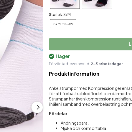
Massagekrämer och oljor
Ländstöd
Tr
Storlek: S/M
Plåster mot ömhet
Stödstrumpor
S/M
(35-39)
Schampo & balsam
Tvålar
L
I lager
Förväntad leveranstid:
2-3 arbetsdagar
Produktinformation
Ankelstrumpor med Kompression ger en lät
för att förbättra blodflödet och därmed re
Strumpan har även kompression runt hälen, 
i hälen i samband med överbelastning och 
Fördelar
Andningsbara.
Mjuka och komfortabla.