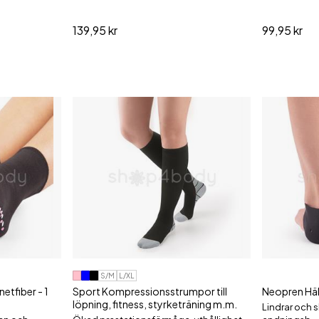
139,95 kr
99,95 kr
S/M
L/XL
tfiber - 1
Sport Kompressionsstrumpor till
Neopren Häls
löpning, fitness, styrketräning m.m.
Lindrar och 