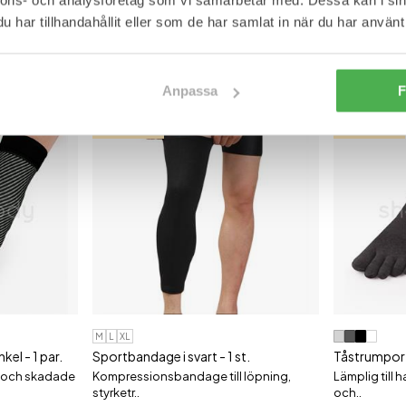
har tillhandahållit eller som de har samlat in när du har använt 
Anpassa
F
BÄSTSÄLJARE
BÄSTSÄLJARE
M
L
XL
el - 1 par.
Sportbandage i svart - 1 st.
Tåstrumpor
a och skadade
Kompressionsbandage till löpning,
Lämplig till 
styrketr..
och..