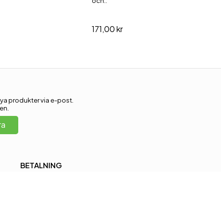
och..
171,00 kr
ya produkter via e-post.
en.
ra
BETALNING