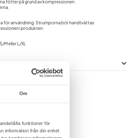
llna fötter på grund av kompressionen.
erna.
ara för användning. Strumporna bör handtvättas
ressionen i produkten.
S/M eller L/XL
ödstrumpor
Löparstrumpor
Om
andahålla funktioner för
n information från din enhet
 tur kombinera informationen