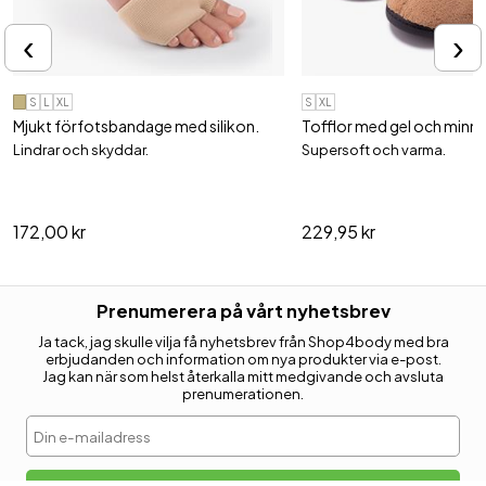
‹
›
S
L
XL
S
XL
Mjukt förfotsbandage med silikon.
Tofflor med gel och min
Lindrar och skyddar.
Supersoft och varma.
172,00 kr
229,95 kr
Prenumerera på vårt nyhetsbrev
Ja tack, jag skulle vilja få nyhetsbrev från Shop4body med bra
erbjudanden och information om nya produkter via e-post.
Jag kan när som helst återkalla mitt medgivande och avsluta
prenumerationen.
Din e-mailadress