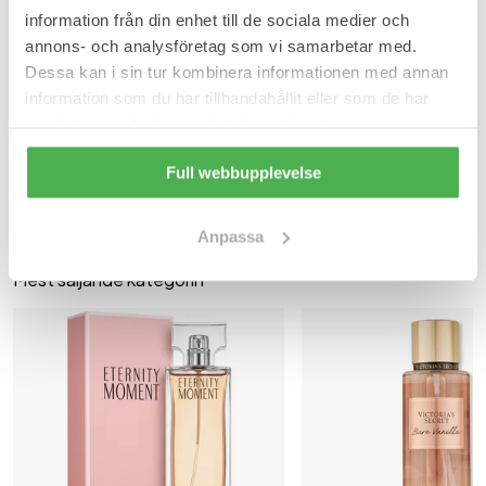
med mysk, amber och cashmereträ, vilket ger djup och en
information från din enhet till de sociala medier och
oemotståndlig varaktighet.
annons- och analysföretag som vi samarbetar med.
Innehåll
Dessa kan i sin tur kombinera informationen med annan
information som du har tillhandahållit eller som de har
30 ml I Am Juicy Couture Eau De Parfum.
samlat in när du har använt deras tjänster.
Varunummer: 3748
- 7033
|
SKU:
ELO220
Se mer
Full webbupplevelse
Juicy Couture
Parfymer kvinnor
Anpassa
Mest säljande kategorin