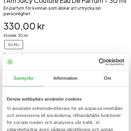
I Am Juicy Couture Eau De Parfum - 30 ml
En parfym för kvinnan som älskar att uttrycka sin
personlighet.
330,00 kr
Storlek: 30 ml
30 ML
Endast en kvar
Lägg i korgen
I lager
Samtycke
Information
Om
Förväntad leveranstid:
2-3 arbetsdagar
En djärv och självsäker doft, skapad för kvinnan som vågar stå ut
Denna webbplats använder cookies
och vara sig själv.
I Am Juicy Couture
leker med kontraster: friska
fruktnoter möter ett mjukt blomsterhjärta och en varm bas.
Vi använder enhetsidentifierare för att anpassa innehållet
Doften öppnar med saftiga hallon, passionsfrukt och
och annonserna till användarna, tillhandahålla funktioner
grapefrukt, vilket omedelbart ger en energisk och ungdomlig
för sociala medier och analysera vår trafik. Vi
vibe. I hjärtat blomstrar gardenia, heliotrop och söt ärtblomma,
vidarebefordrar även sådana identifierare och annan
som lägger till en feminin elegans. Basen rundar av upplevelsen