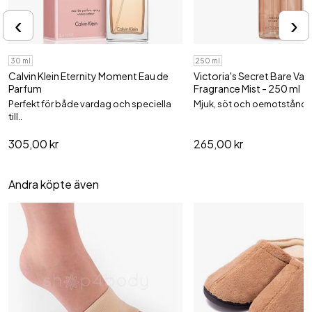
‹
›
30 ml
250 ml
Calvin Klein Eternity Moment Eau de
Victoria's Secret Bare Vani
Parfum
Fragrance Mist - 250 ml
Perfekt för både vardag och speciella
Mjuk, söt och oemotståndli
till..
305,00 kr
265,00 kr
Andra köpte även