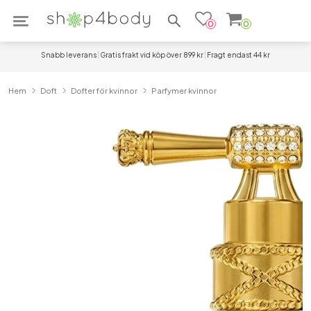
Sök efter produkter
0
0
Snabb leverans
Gratis frakt vid köp över 899 kr
Fragt endast 44 kr
Hem
Doft
Dofter för kvinnor
Parfymer kvinnor