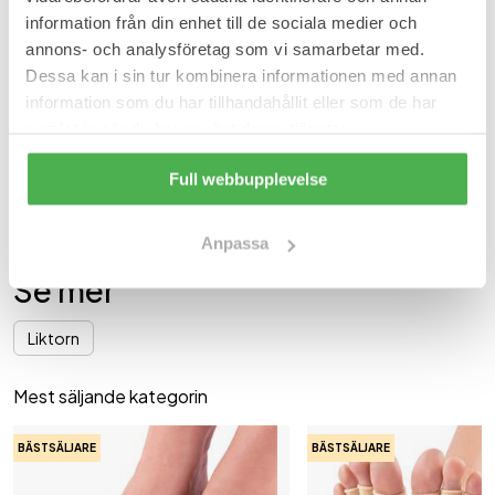
information från din enhet till de sociala medier och
annons- och analysföretag som vi samarbetar med.
Användning
Dessa kan i sin tur kombinera informationen med annan
Placera filtringen på en ren och torr fot eller tå, så liktornen är i
information som du har tillhandahållit eller som de har
mitten av filtringen.
samlat in när du har använt deras tjänster.
Full webbupplevelse
Innehåll
6 filtringar.
Anpassa
Varunummer: 2717
Se mer
Liktorn
Mest säljande kategorin
BÄSTSÄLJARE
BÄSTSÄLJARE