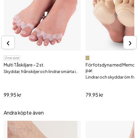
‹
›
One size
Multi Tåskiljare - 2 st.
Förfotsdyna med Memory
par.
Skyddar, frånskiljer och lindrar smärta i..
Lindrar och skyddar öm fra
99,95 kr
79,95 kr
Andra köpte även