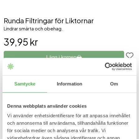
Runda Filtringar för Liktornar
Lindrar smärta och obehag.
39,95 kr
Lägg i korgen
I lager
Förväntad leveranstid:
2-3 arbetsdagar
Samtycke
Information
Om
Runda filtringar för liktornar.
Denna webbplats använder cookies
Fördelar
Vi använder enhetsidentifierare för att anpassa innehållet
Minskar trycket på liktornen.
och annonserna till användarna, tillhandahålla funktioner
Lindrar smärta och obehag.
Kan användas under foten och på tårna.
för sociala medier och analysera vår trafik. Vi
Skyddar mot irriterande friktion från strumpor och skor.
vidarebefordrar även sådana identifierare och annan