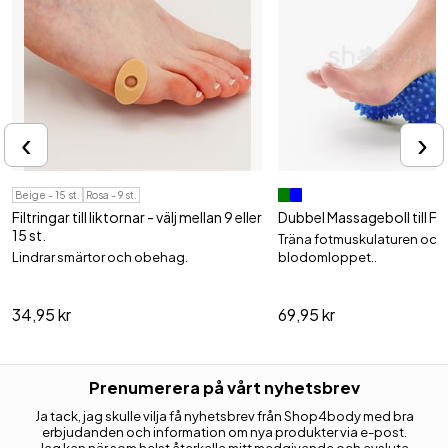
‹
›
Beige - 15 st.
Rosa - 9 st.
Filtringar till liktornar - välj mellan 9 eller
Dubbel Massageboll till Fot
15 st.
Träna fotmuskulaturen och
Lindrar smärtor och obehag.
blodomloppet..
34,95 kr
69,95 kr
Prenumerera på vårt nyhetsbrev
Ja tack, jag skulle vilja få nyhetsbrev från Shop4body med bra
erbjudanden och information om nya produkter via e-post.